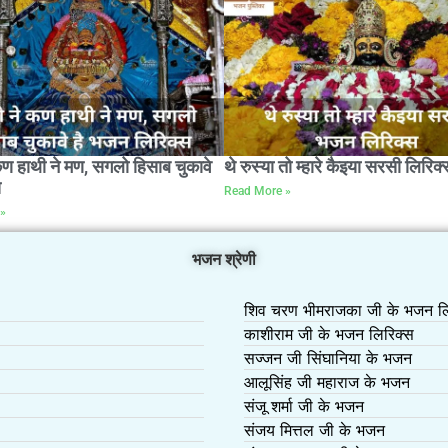
कण हाथी ने मण, सगलो हिसाब चुकावे
थे रुस्या तो म्हारे कैइया सरसी लिरिक्
स
Read More »
»
भजन श्रेणी
शिव चरण भीमराजका जी के भजन लि
काशीराम जी के भजन लिरिक्स
सज्जन जी सिंघानिया के भजन
आलूसिंह जी महाराज के भजन
संजू शर्मा जी के भजन
संजय मित्तल जी के भजन