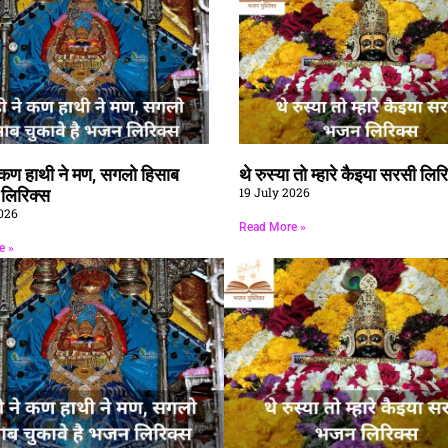
े कण हाथी ने मण, सगलो हिसाब
थे रुस्या तो म्हारे कैइया सरसी लिर
19 July 2026
ै लिरिक्स
026
Read More »
e »