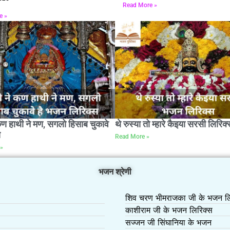
Read More »
e »
कण हाथी ने मण, सगलो हिसाब चुकावे
थे रुस्या तो म्हारे कैइया सरसी लिरिक्
स
Read More »
»
भजन श्रेणी
शिव चरण भीमराजका जी के भजन लि
काशीराम जी के भजन लिरिक्स
सज्जन जी सिंघानिया के भजन