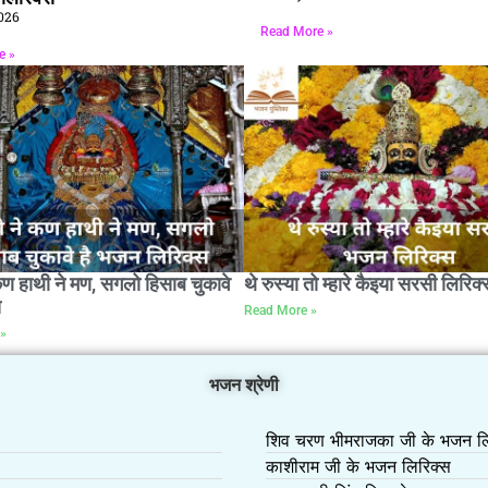
026
Read More »
e »
कण हाथी ने मण, सगलो हिसाब चुकावे
थे रुस्या तो म्हारे कैइया सरसी लिरिक्
स
Read More »
»
भजन श्रेणी
शिव चरण भीमराजका जी के भजन लि
काशीराम जी के भजन लिरिक्स