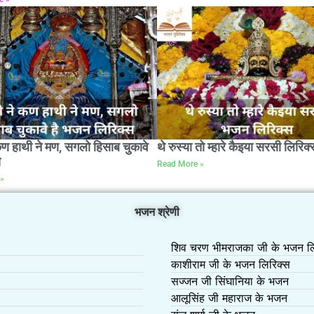
कण हाथी ने मण, सगलो हिसाब चुकावे
थे रुस्या तो म्हारे कैइया सरसी लिरिक्
स
Read More »
»
भजन श्रेणी
शिव चरण भीमराजका जी के भजन लि
काशीराम जी के भजन लिरिक्स
सज्जन जी सिंघानिया के भजन
आलूसिंह जी महाराज के भजन