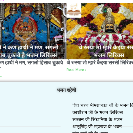
कण हाथी ने मण, सगलो हिसाब चुकावे
थे रुस्या तो म्हारे कैइया सरसी लिरिक्
स
Read More »
»
भजन श्रेणी
शिव चरण भीमराजका जी के भजन लि
काशीराम जी के भजन लिरिक्स
सज्जन जी सिंघानिया के भजन
आलूसिंह जी महाराज के भजन