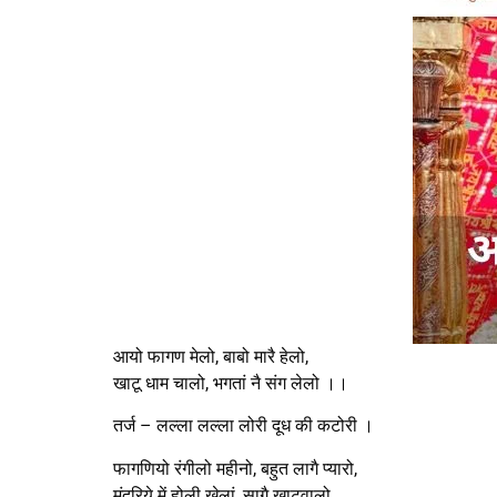
आयो फागण मेलो, बाबो मारै हेलो,
खाटू धाम चालो, भगतां नै संग लेलो ।।
तर्ज – लल्ला लल्ला लोरी दूध की कटोरी ।
फागणियो रंगीलो महीनो, बहुत लागै प्यारो,
मंदरिये में होली खेलां, सागै खाटूवालो,