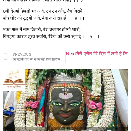
छवी देख्याँ हिवड़ो भर आवे, टप टप आँसू नैण गिरावे,
बाँध धीर को टूट्यो जावे, बेगा करो सहाई ।। ४ ।।
भक्त माल में नाम तिहारो, वंश उजागर होग्यो थारो,
बिगड्या कारज तुरत सवांरो, ‘शिव’ की करो सुणाई ।। ५ ।।
Next
तेरी प्रीत मेरे दिल में लगी है लिर
PREVIOUS
क्या बताऊँ दादी जी ने क्या नहीं किया लिरिक्स