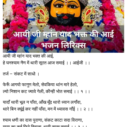
आयी जी म्हांन याद भक्त की आई,
हे घनश्याम नैण में थारी सूरत आज समाई ।। आईजी ।।
तर्ज – संकट में साधो ।
फेरूँ आगयो फागुण मेलो, सेवकिया थांन मारे हेलो,
ल्यो निशान कट ज्यावे गेली, कीन्ही भोत समाई ।। १ ।।
यादाँ थारी भूल न पाँवा, आँख मूँद थारो ध्यान लगाँवा,
थारे बिन क्यूंई कर नहीं पाँवा, मन में थ्यावस नाँई ।। २ ।।
श्याम धणी का दास पुराणा, संकट काटा सदा विराणा,
माया का कई फिरे दिवाना, थारी साख सवाई ।। ३ ।।