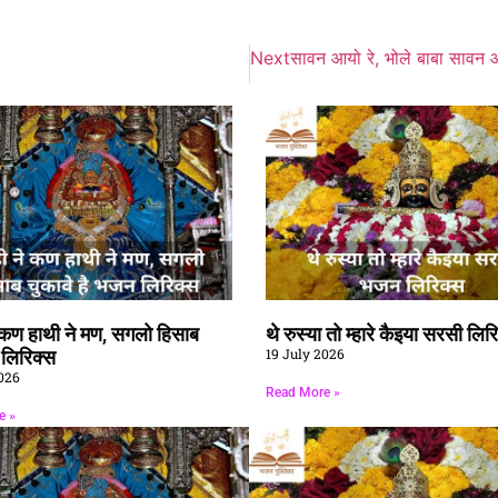
Next
सावन आयो रे, भोले बाबा सावन आ
े कण हाथी ने मण, सगलो हिसाब
थे रुस्या तो म्हारे कैइया सरसी लिर
19 July 2026
ै लिरिक्स
026
Read More »
e »