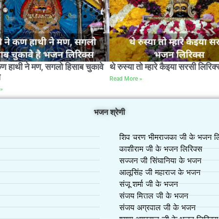
कण हाथी ने मण, सगलो हिसाब चुकावे
थे रुस्या तो म्हारे कैइया सरसी लिरिक्
स
Read More »
»
भजन श्रेणी
शिव चरण भीमराजका जी के भजन लि
काशीराम जी के भजन लिरिक्स
सज्जन जी सिंघानिया के भजन
आलूसिंह जी महाराज के भजन
संजू शर्मा जी के भजन
संजय मित्तल जी के भजन
संजय अग्रवाल जी के भजन
श्याम अग्रवाल जी के भजन लिरिक्स